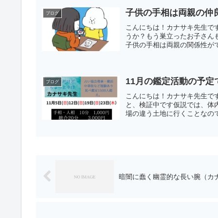
子供の手相は両親の仲
ブログ
こんにちは！カナサキ先生で
うか？もう巣立ったお子さん
子供の手相は両親の関係性がで
11月の鑑定活動の予定
ブログ
こんにちは！カナサキ先生で
と、検証中です仮説では、体
場の違う土地に行くことなので
暗闇に蠢く幽霊的な長い腕（カ