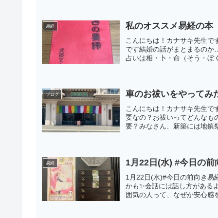
私のオススメ易経の本
易経
こんにちは！カナサキ先生で
です結婚の話がまとまるのか
占いは相・卜・命（そう・ぼく
車のお祓いをやってみ
ブログ
こんにちは！カナサキ先生で
要なの？お祓いってどんなも
要？みなさん、新築には地鎮祭
1月22日(水
易経
1月22日(水)#今日の前向き
かも✨会話には話し方がある
囲気の人って、なぜか安心感を