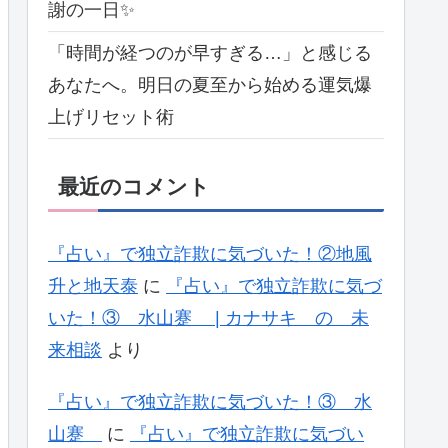
謝の一日✨
「時間が経つのが早すぎる…」と感じる
あなたへ。明日の夏至から始める運気爆
上げリセット術
最近のコメント
『占い』で独立詐欺に気づいた！②地風
升と地天泰
に
『占い』で独立詐欺に気づ
いた！③ 水山蹇 | カナサキ の 未
来相談
より
『占い』で独立詐欺に気づいた！③ 水
山蹇
に
『占い』で独立詐欺に気づい