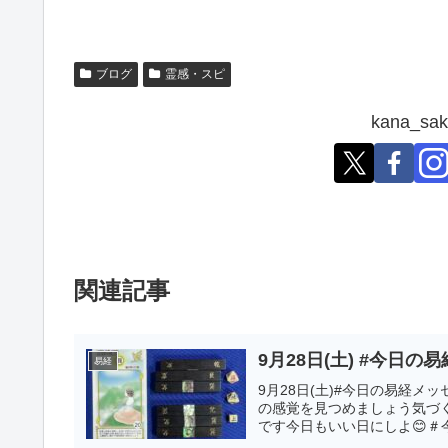
ブログ
霊感・スピ
kana_
関連記事
易経
9月28日(土)#今日の易経メ
の感覚を見つめましょう気づ
です今日もいい日にしよ😊＃今