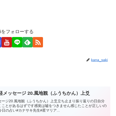
sakiをフォローする
kana_saki
9月28日(土) #今日の易経メッセージ 20.風地観（ふうちかん）上爻
ッセージ20.風地観（ふうちかん）上爻立ち止まり振り返りの日自分
くことがあるはずです感覚は嘘をつきません感じたことが正しいの
日の占い#カナサキ先生#星マリア...